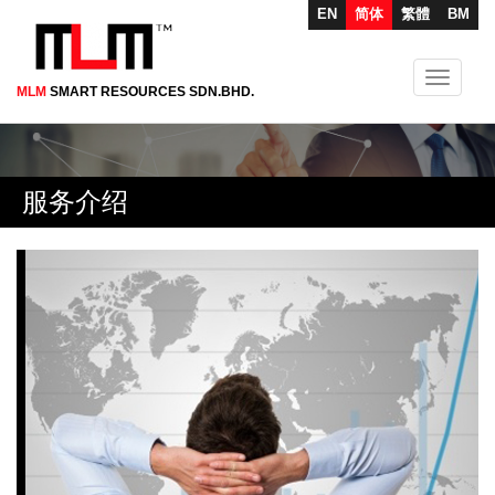
EN
简体
繁體
BM
Toggle
MLM
SMART RESOURCES SDN.BHD.
Skip
navigati
to
main
content
服务介绍