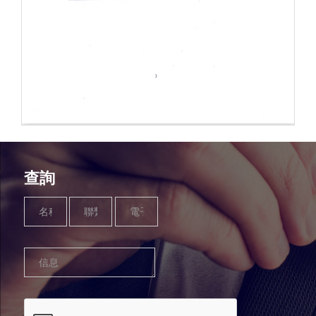
查詢
Name
Phone
Email
Message
*
Number
*
*
*