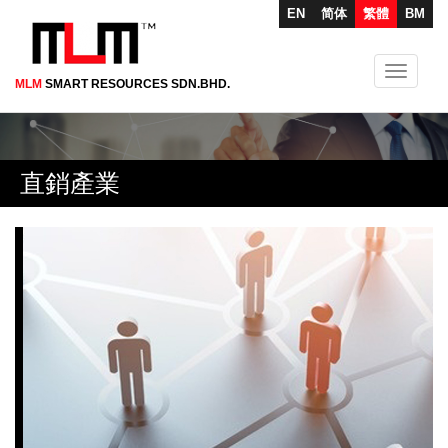
EN
简体
繁體
BM
Toggle
MLM
SMART RESOURCES SDN.BHD.
Skip
navigati
to
main
content
直銷產業