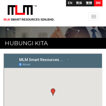
EN
简体
繁體
BM
Toggle
MLM
SMART RESOURCES SDN.BHD.
Skip
navigati
to
main
content
HUBUNGI KITA